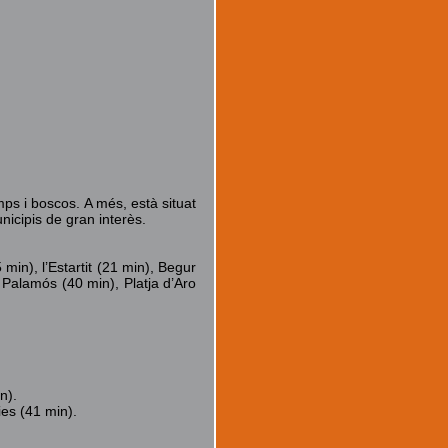
ps i boscos. A més, està situat
nicipis de gran interès.
 min), l’Estartit (21 min), Begur
, Palamós (40 min), Platja d’Aro
n).
ies (41 min).