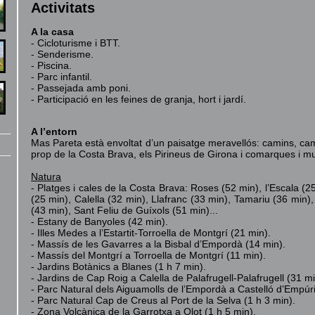
Activitats
A la casa
- Cicloturisme i BTT.
- Senderisme.
- Piscina.
- Parc infantil.
- Passejada amb poni.
- Participació en les feines de granja, hort i jardí.
A l’entorn
Mas Pareta està envoltat d’un paisatge meravellós: camins, cam
prop de la Costa Brava, els Pirineus de Girona i comarques i mu
Natura
- Platges i cales de la Costa Brava: Roses (52 min), l’Escala (25
(25 min), Calella (32 min), Llafranc (33 min), Tamariu (36 min)
(43 min), Sant Feliu de Guíxols (51 min)...
- Estany de Banyoles (42 min).
- Illes Medes a l’Estartit-Torroella de Montgrí (21 min).
- Massís de les Gavarres a la Bisbal d’Empordà (14 min).
- Massís del Montgrí a Torroella de Montgrí (11 min).
- Jardins Botànics a Blanes (1 h 7 min).
- Jardins de Cap Roig a Calella de Palafrugell-Palafrugell (31 mi
- Parc Natural dels Aiguamolls de l’Empordà a Castelló d’Empúr
- Parc Natural Cap de Creus al Port de la Selva (1 h 3 min).
- Zona Volcànica de la Garrotxa a Olot (1 h 5 min).