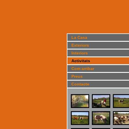
La Casa
Exteriors
Interiors
Activitats
Com arribar
Preus
Contacte