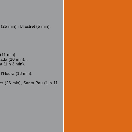
25 min) i Ullastret (5 min).
(11 min).
ada (10 min)...
a (1 h 3 min).
 l’Heura (18 min).
ies (26 min), Santa Pau (1 h 11