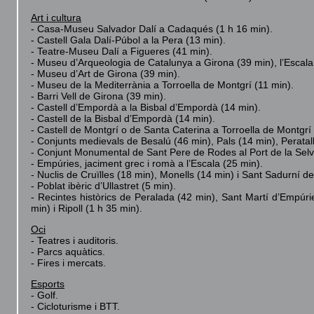
Art i cultura
- Casa-Museu Salvador Dalí a Cadaqués (1 h 16 min).
- Castell Gala Dalí-Púbol a la Pera (13 min).
- Teatre-Museu Dalí a Figueres (41 min).
- Museu d’Arqueologia de Catalunya a Girona (39 min), l’Escala (
- Museu d’Art de Girona (39 min).
- Museu de la Mediterrània a Torroella de Montgrí (11 min).
- Barri Vell de Girona (39 min).
- Castell d’Empordà a la Bisbal d’Empordà (14 min).
- Castell de la Bisbal d’Empordà (14 min).
- Castell de Montgrí o de Santa Caterina a Torroella de Montgrí 
- Conjunts medievals de Besalú (46 min), Pals (14 min), Peratall
- Conjunt Monumental de Sant Pere de Rodes al Port de la Selv
- Empúries, jaciment grec i romà a l’Escala (25 min).
- Nuclis de Cruïlles (18 min), Monells (14 min) i Sant Sadurní de
- Poblat ibèric d’Ullastret (5 min).
- Recintes històrics de Peralada (42 min), Sant Martí d’Empúr
min) i Ripoll (1 h 35 min).
Oci
- Teatres i auditoris.
- Parcs aquàtics.
- Fires i mercats.
Esports
- Golf.
- Cicloturisme i BTT.